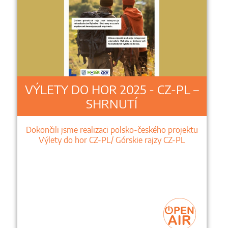
VÝLETY DO HOR 2025 - CZ-PL –
SHRNUTÍ
Dokončili jsme realizaci polsko-českého projektu
Výlety do hor CZ-PL/ Górskie rajzy CZ-PL