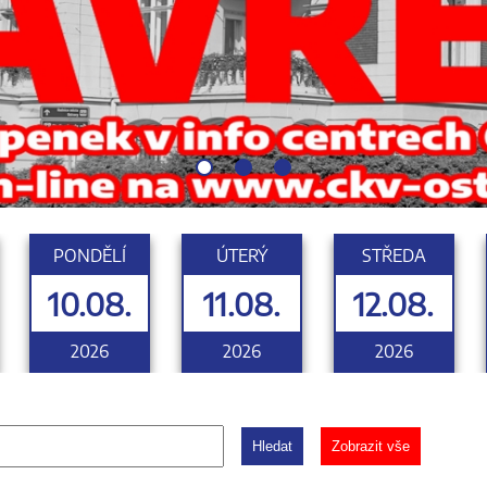
PONDĚLÍ
ÚTERÝ
STŘEDA
10.08.
11.08.
12.08.
2026
2026
2026
Hledat
Zobrazit vše