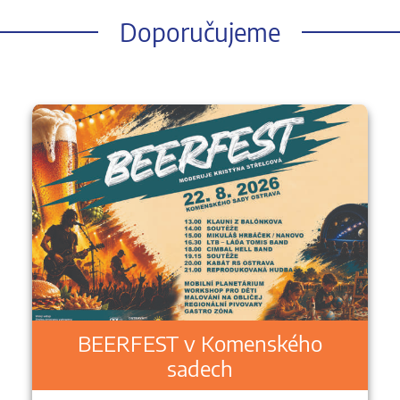
Doporučujeme
BEERFEST v Komenského
sadech