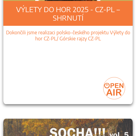
VÝLETY DO HOR 2025 - CZ-PL –
SHRNUTÍ
Dokončili jsme realizaci polsko-českého projektu Výlety do
hor CZ-PL/ Górskie rajzy CZ-PL