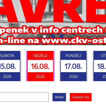
SOBOTA
NEDĚLE
PONDĚLÍ
ÚT
15.08.
16.08.
17.08.
18
2026
2026
2026
2
Hledat
Zobrazit vše