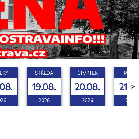
ERÝ
STŘEDA
ČTVRTEK
PÁTEK
.08.
19.08.
20.08.
21.08
>
026
2026
2026
2026