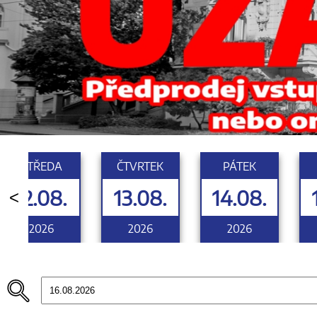
STŘEDA
ČTVRTEK
PÁTEK
12.08.
13.08.
14.08.
<
2026
2026
2026