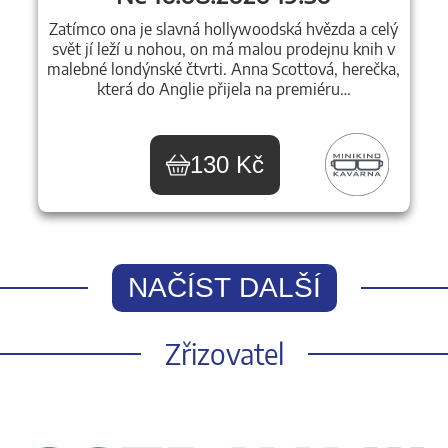
Zatímco ona je slavná hollywoodská hvězda a celý
svět jí leží u nohou, on má malou prodejnu knih v
malebné londýnské čtvrti. Anna Scottová, herečka,
která do Anglie přijela na premiéru…
130 Kč
NAČÍST DALŠÍ
Zřizovatel