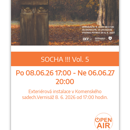
SOCHA !!! Vol. 5
Po 08.06.26 17:00 - Ne 06.06.27
20:00
Exteriérová instalace v Komenského
sadech.Vernisáž 8. 6. 2026 od 17:00 hodin.