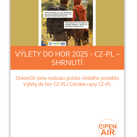
VÝLETY DO HOR 2025 - CZ-PL –
SHRNUTÍ
Dokončili jsme realizaci polsko-českého projektu
Výlety do hor CZ-PL/ Górskie rajzy CZ-PL