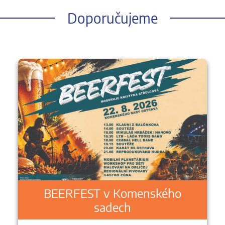
Doporučujeme
BEERFEST v Komenského
sadech