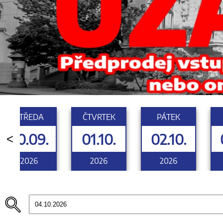
STŘEDA
ČTVRTEK
PÁTEK
30.09.
01.10.
02.10.
<
2026
2026
2026