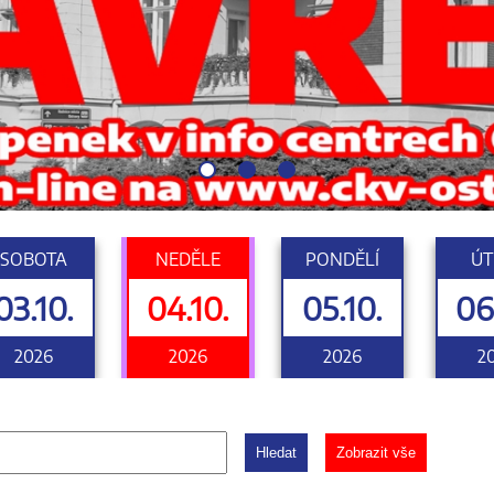
SOBOTA
NEDĚLE
PONDĚLÍ
ÚT
03.10.
04.10.
05.10.
06
2026
2026
2026
2
Hledat
Zobrazit vše