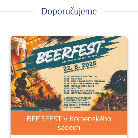
Doporučujeme
BEERFEST v Komenského
sadech