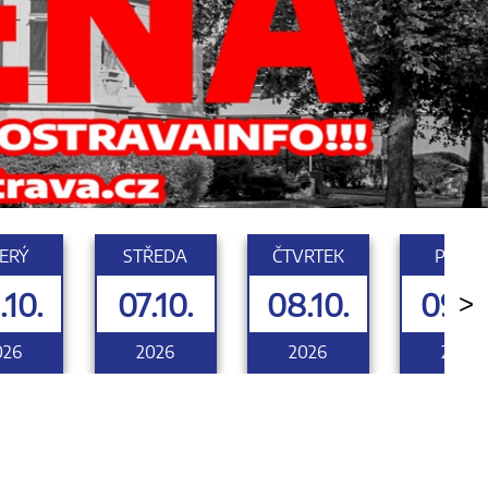
ERÝ
STŘEDA
ČTVRTEK
PÁTEK
.10.
07.10.
08.10.
09.10
>
026
2026
2026
2026