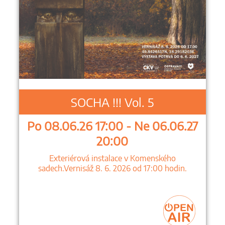
SOCHA !!! Vol. 5
Po 08.06.26 17:00 - Ne 06.06.27
20:00
Exteriérová instalace v Komenského
sadech.Vernisáž 8. 6. 2026 od 17:00 hodin.