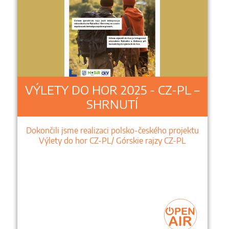
VÝLETY DO HOR 2025 - CZ-PL –
SHRNUTÍ
Dokončili jsme realizaci polsko-českého projektu
Výlety do hor CZ-PL/ Górskie rajzy CZ-PL