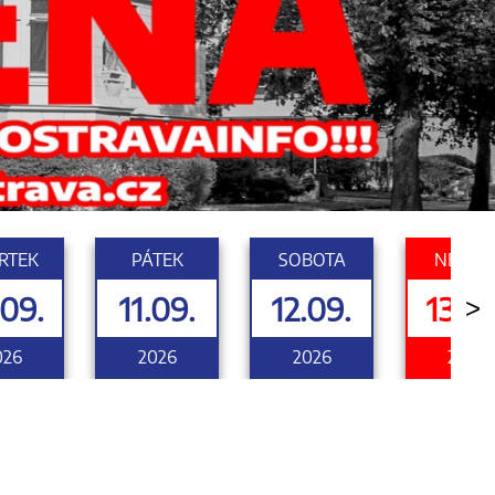
RTEK
PÁTEK
SOBOTA
NEDĚL
.09.
11.09.
12.09.
13.09
>
026
2026
2026
2026