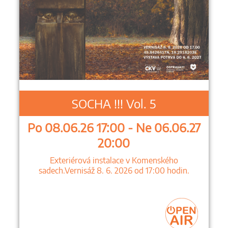
SOCHA !!! Vol. 5
Po 08.06.26 17:00 - Ne 06.06.27
20:00
Exteriérová instalace v Komenského
sadech.Vernisáž 8. 6. 2026 od 17:00 hodin.