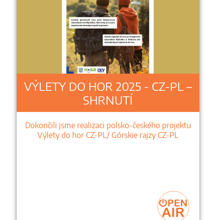
VÝLETY DO HOR 2025 - CZ-PL –
SHRNUTÍ
Dokončili jsme realizaci polsko-českého projektu
Výlety do hor CZ-PL/ Górskie rajzy CZ-PL