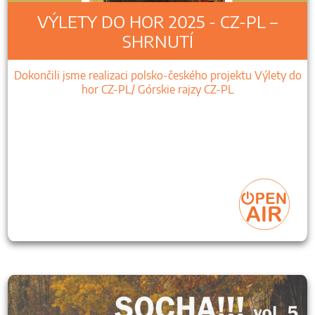
VÝLETY DO HOR 2025 - CZ-PL –
SHRNUTÍ
Dokončili jsme realizaci polsko-českého projektu Výlety do
hor CZ-PL/ Górskie rajzy CZ-PL