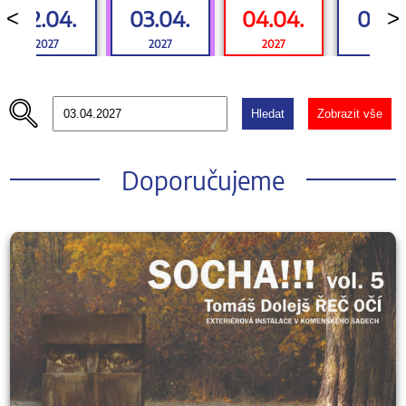
02.04.
03.04.
04.04.
05.0
<
>
2027
2027
2027
2027
Hledat
Zobrazit vše
Doporučujeme