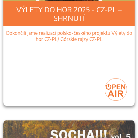
VÝLETY DO HOR 2025 - CZ-PL –
SHRNUTÍ
Dokončili jsme realizaci polsko-českého projektu Výlety do
hor CZ-PL/ Górskie rajzy CZ-PL