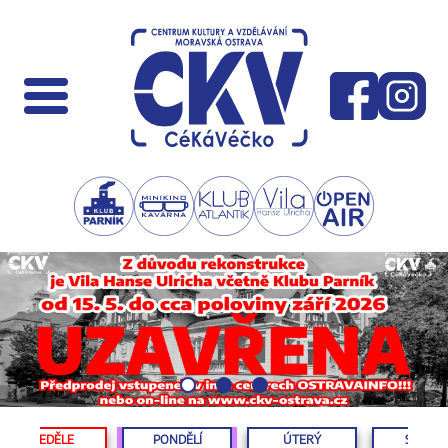
NEDĚLE
PONDĚLÍ
ÚTERÝ
STŘED