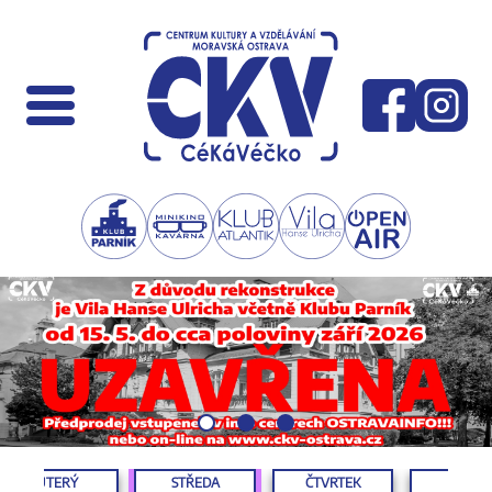
ÚTERÝ
STŘEDA
ČTVRTEK
PÁTEK