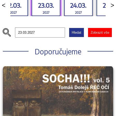
22.03.
23.03.
24.03.
25.0
<
>
2027
2027
2027
2027
Hledat
Zobrazit vše
Doporučujeme