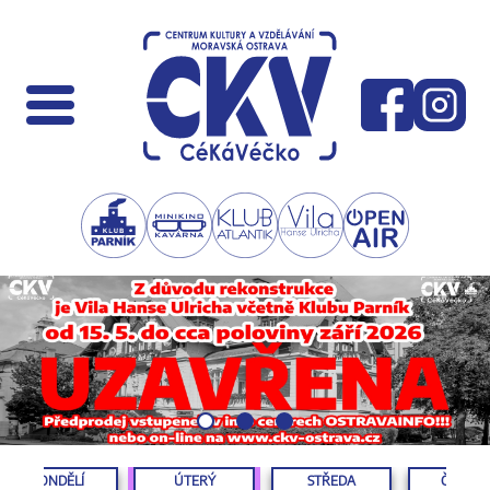
PONDĚLÍ
ÚTERÝ
STŘEDA
ČTVRTE