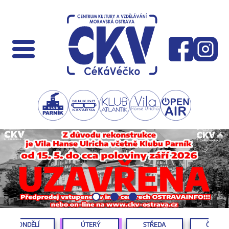
PONDĚLÍ
ÚTERÝ
STŘEDA
ČTVRTE