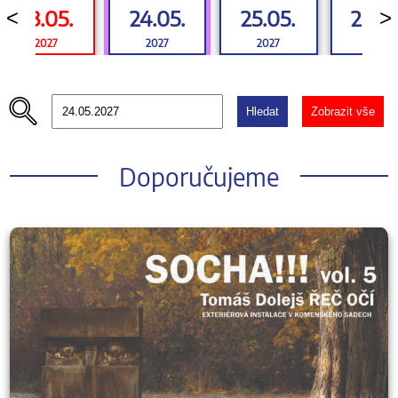
23.05.
24.05.
25.05.
26.0
<
>
2027
2027
2027
2027
Hledat
Zobrazit vše
Doporučujeme