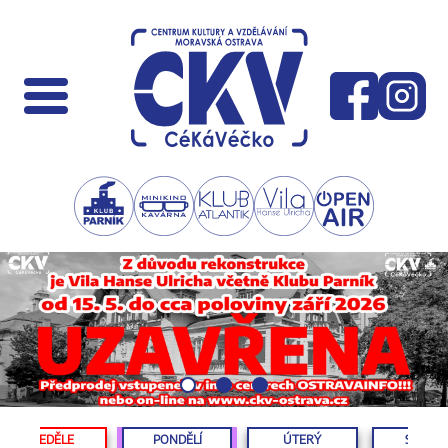
NEDĚLE
PONDĚLÍ
ÚTERÝ
STŘED