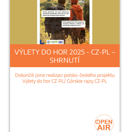
VÝLETY DO HOR 2025 - CZ-PL –
SHRNUTÍ
Dokončili jsme realizaci polsko-českého projektu
Výlety do hor CZ-PL/ Górskie rajzy CZ-PL