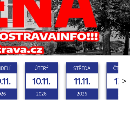
DĚLÍ
ÚTERÝ
STŘEDA
ČTVRTE
.11.
10.11.
11.11.
12.11
>
026
2026
2026
2026