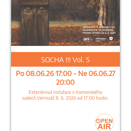
SOCHA !!! Vol. 5
Po 08.06.26 17:00 - Ne 06.06.27
20:00
Exteriérová instalace v Komenského
sadech.Vernisáž 8. 6. 2026 od 17:00 hodin.