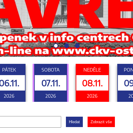
PÁTEK
SOBOTA
NEDĚLE
PON
06.11.
07.11.
08.11.
09
2026
2026
2026
2
Hledat
Zobrazit vše