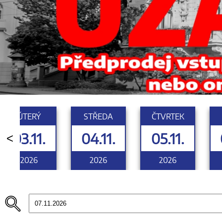
ÚTERÝ
STŘEDA
ČTVRTEK
03.11.
04.11.
05.11.
<
2026
2026
2026