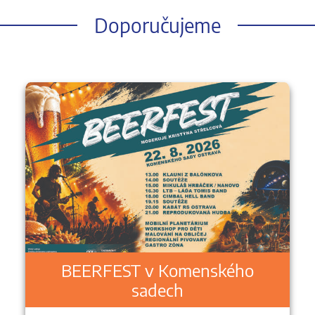
Doporučujeme
BEERFEST v Komenského
sadech