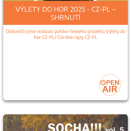
VÝLETY DO HOR 2025 - CZ-PL –
SHRNUTÍ
Dokončili jsme realizaci polsko-českého projektu Výlety do
hor CZ-PL/ Górskie rajzy CZ-PL