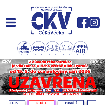
SOBOTA
NEDĚLE
PONDĚLÍ
ÚTERÝ