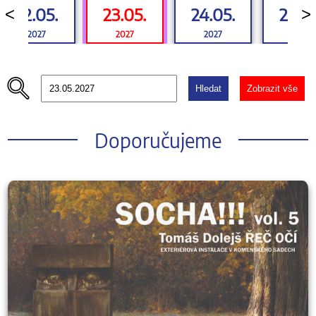
22.05.
23.05.
24.05.
25.0
<
>
2027
2027
2027
2027
Hledat
Zobrazit vše
Doporučujeme