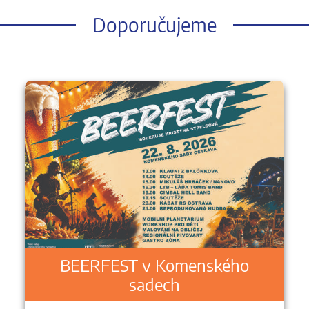
Doporučujeme
BEERFEST v Komenského
sadech