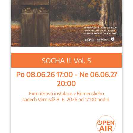
SOCHA !!! Vol. 5
Po 08.06.26 17:00 - Ne 06.06.27
20:00
Exteriérová instalace v Komenského
sadech.Vernisáž 8. 6. 2026 od 17:00 hodin.