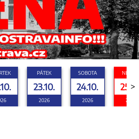
RTEK
PÁTEK
SOBOTA
NEDĚL
.10.
23.10.
24.10.
25.10
>
026
2026
2026
2026