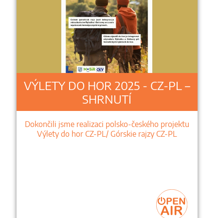
VÝLETY DO HOR 2025 - CZ-PL –
SHRNUTÍ
Dokončili jsme realizaci polsko-českého projektu
Výlety do hor CZ-PL/ Górskie rajzy CZ-PL