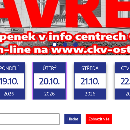
PONDĚLÍ
ÚTERÝ
STŘEDA
ČTV
19.10.
20.10.
21.10.
22
2026
2026
2026
2
Hledat
Zobrazit vše