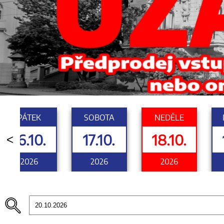
PÁTEK
SOBOTA
NEDĚLE
16.10.
17.10.
18.10.
<
2026
2026
2026