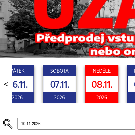
PÁTEK
SOBOTA
NEDĚLE
06.11.
07.11.
08.11.
<
2026
2026
2026