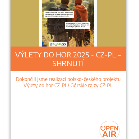
VÝLETY DO HOR 2025 - CZ-PL –
SHRNUTÍ
Dokončili jsme realizaci polsko-českého projektu
Výlety do hor CZ-PL/ Górskie rajzy CZ-PL