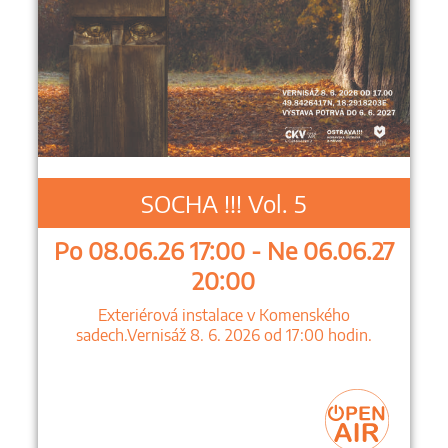
SOCHA !!! Vol. 5
Po 08.06.26 17:00 - Ne 06.06.27
20:00
Exteriérová instalace v Komenského
sadech.Vernisáž 8. 6. 2026 od 17:00 hodin.