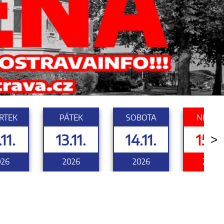
RTEK
PÁTEK
SOBOTA
NEDĚL
.11.
13.11.
14.11.
15.11
>
026
2026
2026
2026