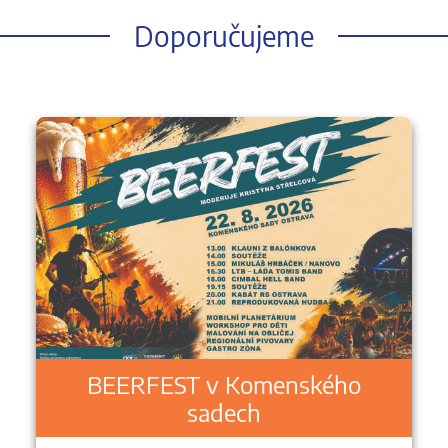
Doporučujeme
BEERFEST v Komenského
sadech