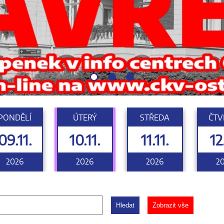
PONDĚLÍ
ÚTERÝ
STŘEDA
ČTV
09.11.
10.11.
11.11.
12
2026
2026
2026
2
Hledat
Zobrazit vše