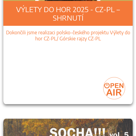
VÝLETY DO HOR 2025 - CZ-PL –
SHRNUTÍ
Dokončili jsme realizaci polsko-českého projektu Výlety do
hor CZ-PL/ Górskie rajzy CZ-PL