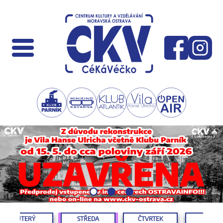
ÚTERÝ
STŘEDA
ČTVRTEK
PÁTEK