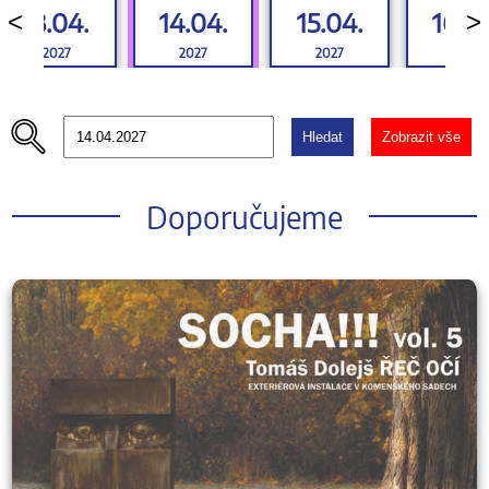
13.04.
14.04.
15.04.
16.0
<
>
2027
2027
2027
2027
Hledat
Zobrazit vše
Doporučujeme