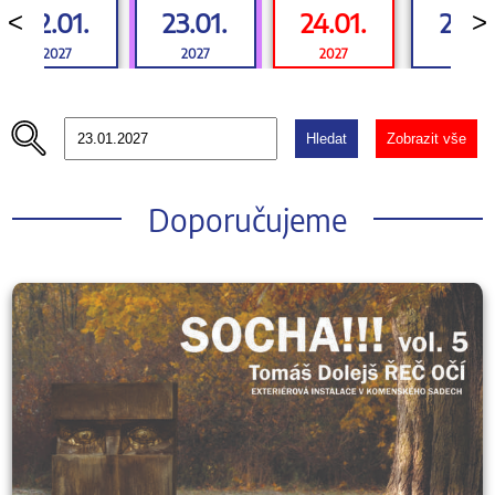
22.01.
23.01.
24.01.
25.01
<
>
2027
2027
2027
2027
Hledat
Zobrazit vše
Doporučujeme