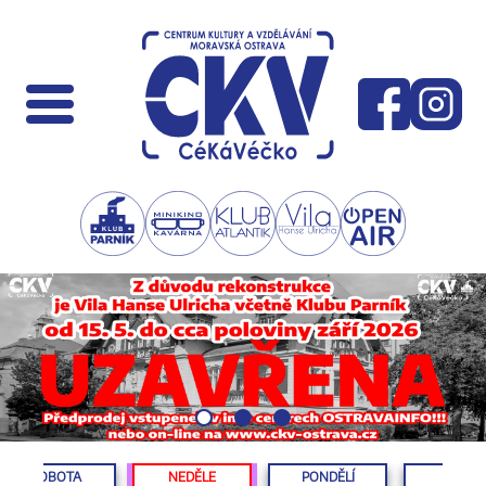
SOBOTA
NEDĚLE
PONDĚLÍ
ÚTERÝ