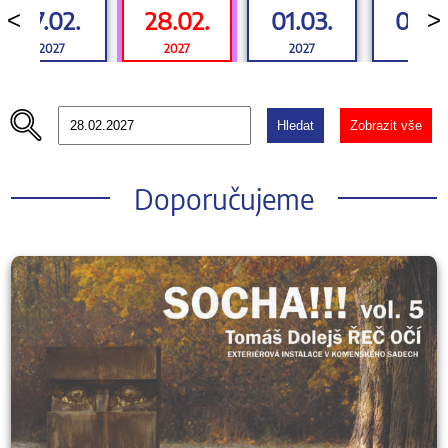
27.02.
28.02.
01.03.
02.0
<
>
2027
2027
2027
2027
Hledat
Zobrazit vše
Doporučujeme