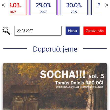
28.03.
29.03.
30.03.
31.03
<
>
2027
2027
2027
2027
Hledat
Zobrazit vše
Doporučujeme