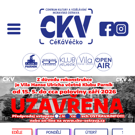
NEDĚLE
PONDĚLÍ
ÚTERÝ
STŘED