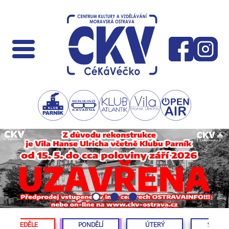
NEDĚLE
PONDĚLÍ
ÚTERÝ
STŘED