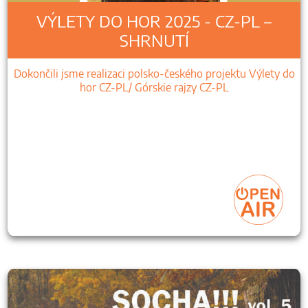
VÝLETY DO HOR 2025 - CZ-PL –
SHRNUTÍ
Dokončili jsme realizaci polsko-českého projektu Výlety do
hor CZ-PL/ Górskie rajzy CZ-PL