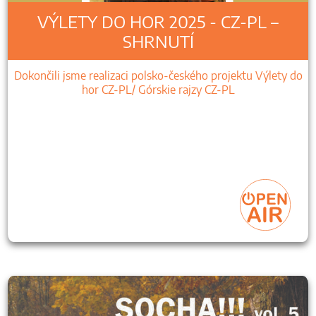
VÝLETY DO HOR 2025 - CZ-PL –
SHRNUTÍ
Dokončili jsme realizaci polsko-českého projektu Výlety do
hor CZ-PL/ Górskie rajzy CZ-PL