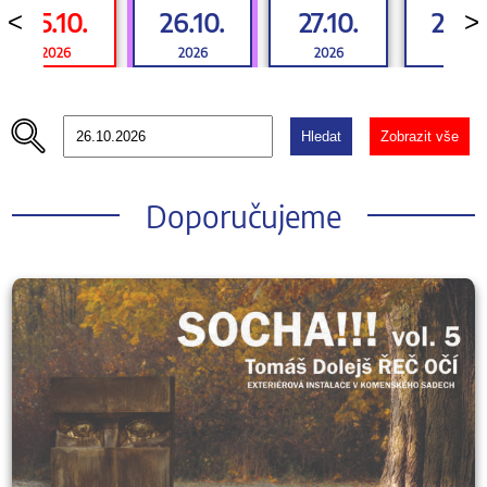
25.10.
26.10.
27.10.
28.10
<
>
2026
2026
2026
2026
Hledat
Zobrazit vše
Doporučujeme