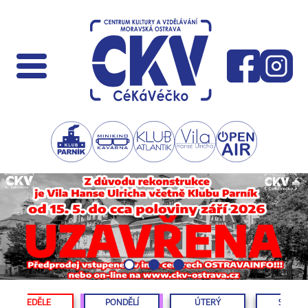
NEDĚLE
PONDĚLÍ
ÚTERÝ
STŘED