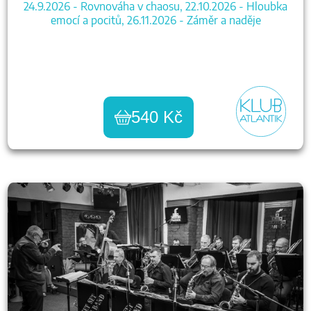
24.9.2026 - Rovnováha v chaosu, 22.10.2026 - Hloubka
emocí a pocitů, 26.11.2026 - Záměr a naděje
540 Kč