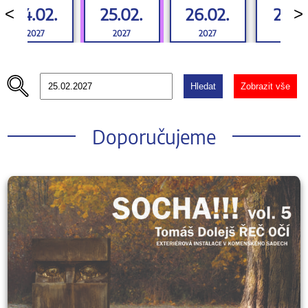
24.02.
25.02.
26.02.
27.02
<
>
2027
2027
2027
2027
Hledat
Zobrazit vše
Doporučujeme