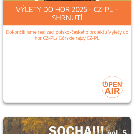
VÝLETY DO HOR 2025 - CZ-PL –
SHRNUTÍ
Dokončili jsme realizaci polsko-českého projektu Výlety do
hor CZ-PL/ Górskie rajzy CZ-PL