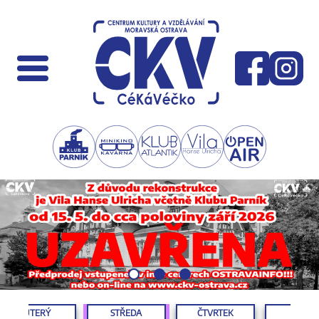
ÚTERÝ
STŘEDA
ČTVRTEK
PÁTEK