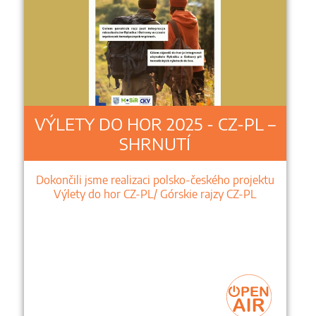
VÝLETY DO HOR 2025 - CZ-PL –
SHRNUTÍ
Dokončili jsme realizaci polsko-českého projektu
Výlety do hor CZ-PL/ Górskie rajzy CZ-PL