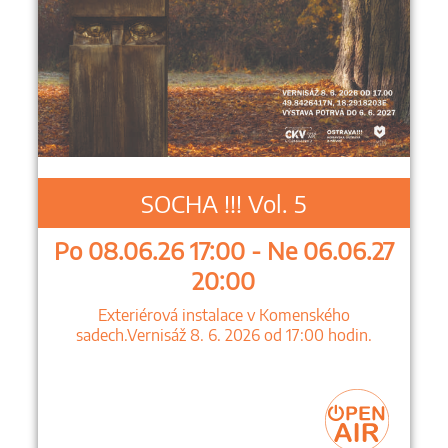
SOCHA !!! Vol. 5
Po 08.06.26 17:00 - Ne 06.06.27
20:00
Exteriérová instalace v Komenského
sadech.Vernisáž 8. 6. 2026 od 17:00 hodin.