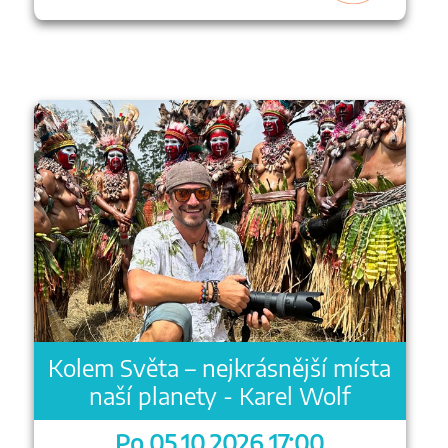
Kolem Světa – nejkrásnější místa
naší planety - Karel Wolf
Po 05.10.2026 17:00