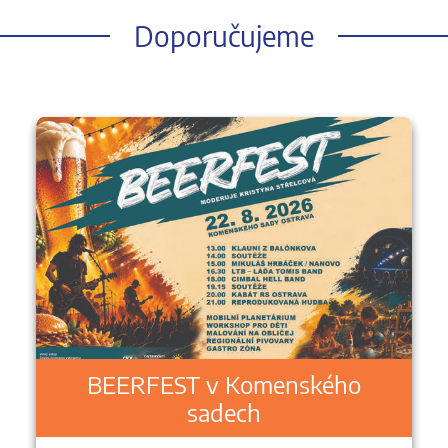
Doporučujeme
BEERFEST v Komenského
sadech