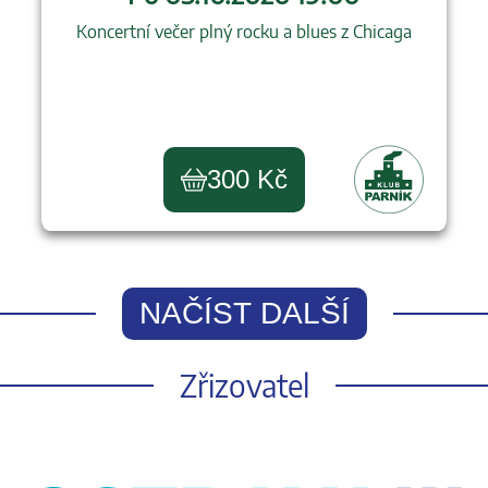
Koncertní večer plný rocku a blues z Chicaga
300 Kč
NAČÍST DALŠÍ
Zřizovatel