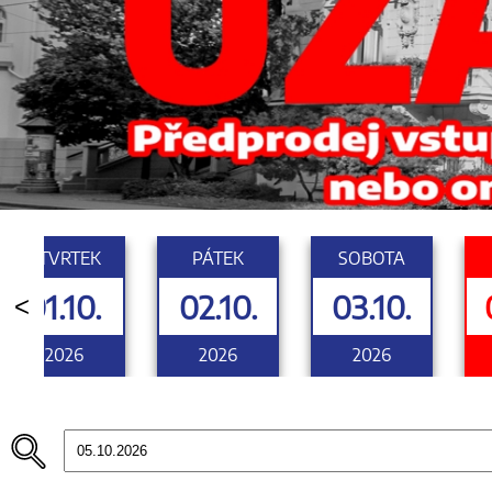
ČTVRTEK
PÁTEK
SOBOTA
01.10.
02.10.
03.10.
<
2026
2026
2026