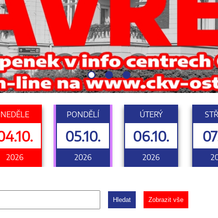
NEDĚLE
PONDĚLÍ
ÚTERÝ
ST
04.10.
05.10.
06.10.
07
2026
2026
2026
2
Hledat
Zobrazit vše