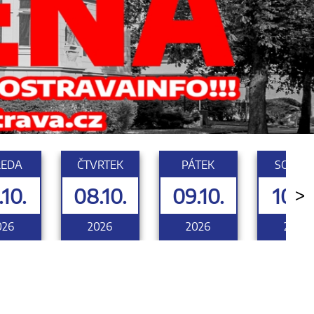
ŘEDA
ČTVRTEK
PÁTEK
SOBOT
.10.
08.10.
09.10.
10.10
>
026
2026
2026
2026