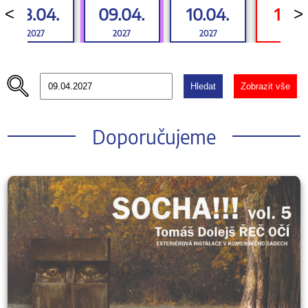
08.04.
09.04.
10.04.
11.04
<
>
2027
2027
2027
2027
Hledat
Zobrazit vše
Doporučujeme