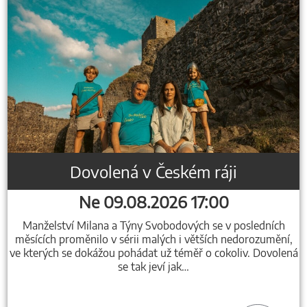
Dovolená v Českém ráji
Ne 09.08.2026 17:00
Manželství Milana a Týny Svobodových se v posledních
měsících proměnilo v sérii malých i větších nedorozumění,
ve kterých se dokážou pohádat už téměř o cokoliv. Dovolená
se tak jeví jak…