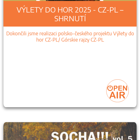
VÝLETY DO HOR 2025 - CZ-PL –
SHRNUTÍ
Dokončili jsme realizaci polsko-českého projektu Výlety do
hor CZ-PL/ Górskie rajzy CZ-PL