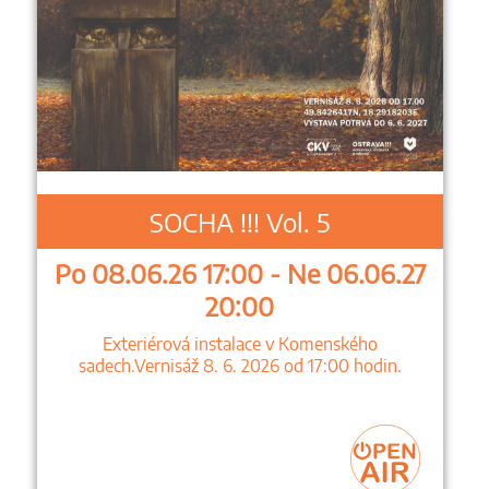
SOCHA !!! Vol. 5
Po 08.06.26 17:00 - Ne 06.06.27
20:00
Exteriérová instalace v Komenského
sadech.Vernisáž 8. 6. 2026 od 17:00 hodin.