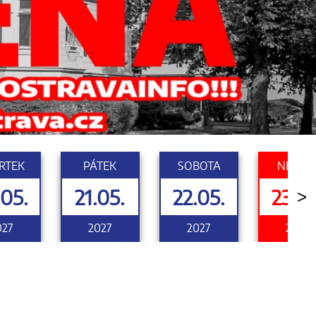
RTEK
PÁTEK
SOBOTA
NEDĚL
.05.
21.05.
22.05.
23.05
>
027
2027
2027
2027