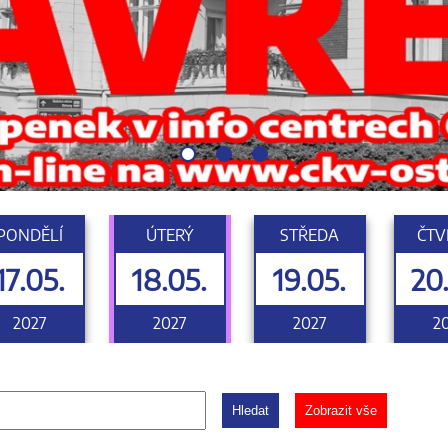
PONDĚLÍ
ÚTERÝ
STŘEDA
ČTV
17.05.
18.05.
19.05.
20
2027
2027
2027
2
Hledat
Zobrazit vše