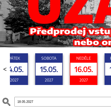
PÁTEK
SOBOTA
NEDĚLE
14.05.
15.05.
16.05.
<
2027
2027
2027