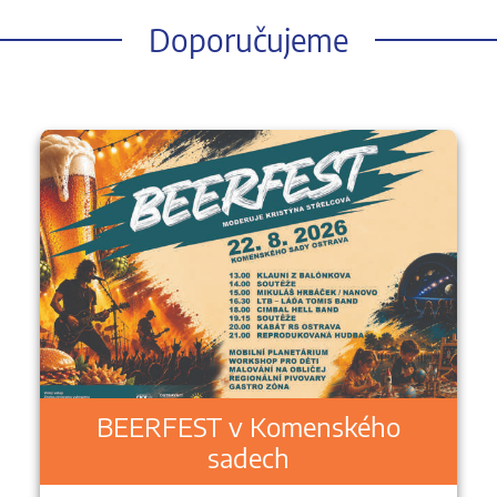
Doporučujeme
BEERFEST v Komenského
sadech