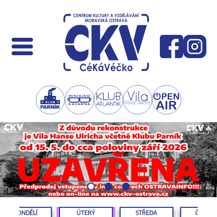
PONDĚLÍ
ÚTERÝ
STŘEDA
ČTVRTE