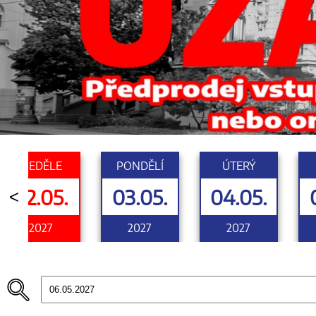
NEDĚLE
PONDĚLÍ
ÚTERÝ
02.05.
03.05.
04.05.
<
2027
2027
2027