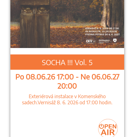
SOCHA !!! Vol. 5
Po 08.06.26 17:00 - Ne 06.06.27
20:00
Exteriérová instalace v Komenského
sadech.Vernisáž 8. 6. 2026 od 17:00 hodin.