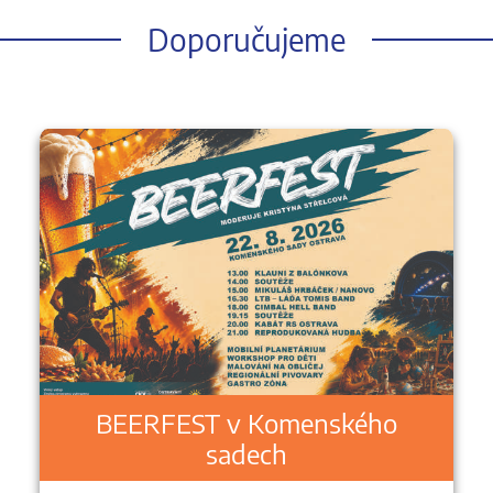
Doporučujeme
BEERFEST v Komenského
sadech