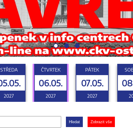
STŘEDA
ČTVRTEK
PÁTEK
SO
05.05.
06.05.
07.05.
08
2027
2027
2027
2
Hledat
Zobrazit vše