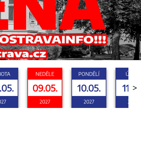
BOTA
NEDĚLE
PONDĚLÍ
ÚTERÝ
.05.
09.05.
10.05.
11.05
>
027
2027
2027
2027