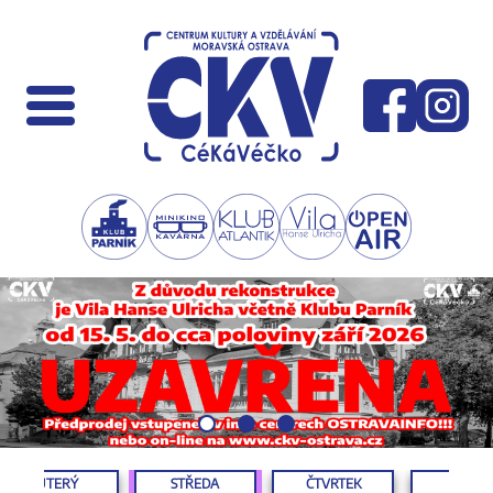
ÚTERÝ
STŘEDA
ČTVRTEK
PÁTEK