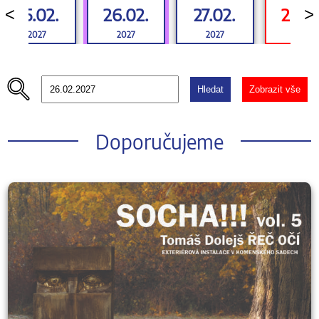
25.02.
26.02.
27.02.
28.0
<
>
2027
2027
2027
2027
Hledat
Zobrazit vše
Doporučujeme