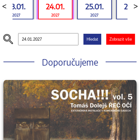
23.01.
24.01.
25.01.
26.01
<
>
2027
2027
2027
2027
Hledat
Zobrazit vše
Doporučujeme