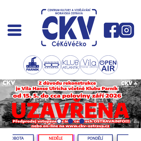
SOBOTA
NEDĚLE
PONDĚLÍ
ÚTERÝ