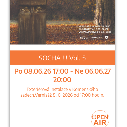
SOCHA !!! Vol. 5
Po 08.06.26 17:00 - Ne 06.06.27
20:00
Exteriérová instalace v Komenského
sadech.Vernisáž 8. 6. 2026 od 17:00 hodin.