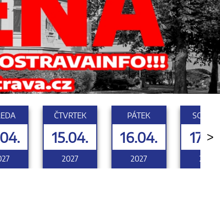
ŘEDA
ČTVRTEK
PÁTEK
SOBOT
.04.
15.04.
16.04.
17.04
>
027
2027
2027
2027