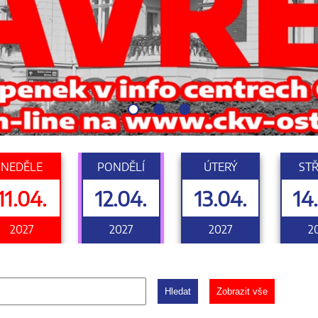
NEDĚLE
PONDĚLÍ
ÚTERÝ
ST
11.04.
12.04.
13.04.
14
2027
2027
2027
2
Hledat
Zobrazit vše