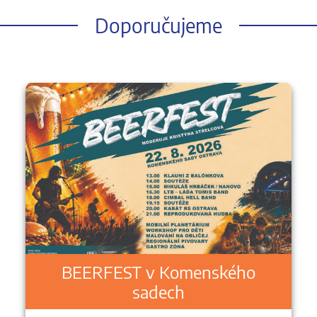
Doporučujeme
BEERFEST v Komenského
sadech