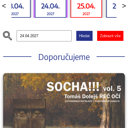
23.04.
24.04.
25.04.
26.0
<
>
2027
2027
2027
2027
Hledat
Zobrazit vše
Doporučujeme