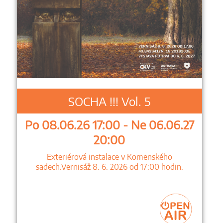
SOCHA !!! Vol. 5
Po 08.06.26 17:00 - Ne 06.06.27
20:00
Exteriérová instalace v Komenského
sadech.Vernisáž 8. 6. 2026 od 17:00 hodin.