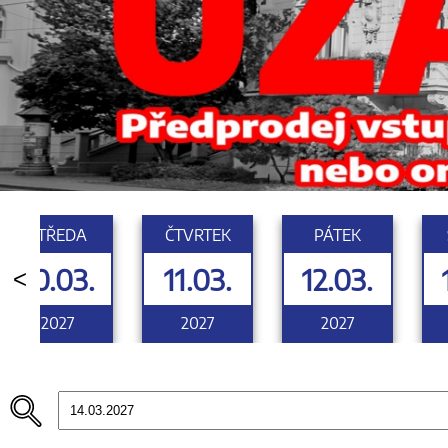
STŘEDA
ČTVRTEK
PÁTEK
10.03.
11.03.
12.03.
<
2027
2027
2027