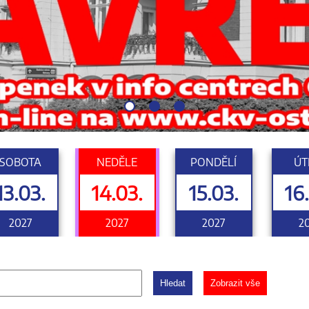
SOBOTA
NEDĚLE
PONDĚLÍ
ÚT
13.03.
14.03.
15.03.
16
2027
2027
2027
2
Hledat
Zobrazit vše