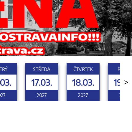
ERÝ
STŘEDA
ČTVRTEK
PÁTEK
.03.
17.03.
18.03.
19.03
>
027
2027
2027
2027