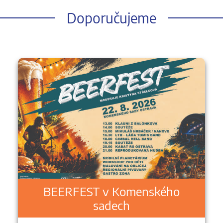
Doporučujeme
BEERFEST v Komenského
sadech