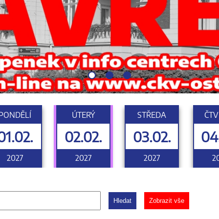
PONDĚLÍ
ÚTERÝ
STŘEDA
ČTV
01.02.
02.02.
03.02.
04
2027
2027
2027
2
Hledat
Zobrazit vše