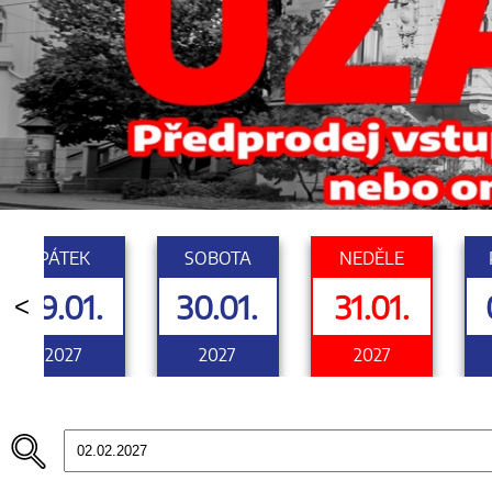
PÁTEK
SOBOTA
NEDĚLE
29.01.
30.01.
31.01.
<
2027
2027
2027