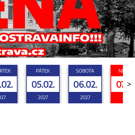
RTEK
PÁTEK
SOBOTA
NEDĚL
.02.
05.02.
06.02.
07.02
>
027
2027
2027
2027