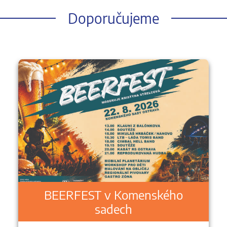
Doporučujeme
BEERFEST v Komenského
sadech