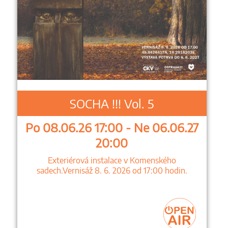
SOCHA !!! Vol. 5
Po 08.06.26 17:00 - Ne 06.06.27
20:00
Exteriérová instalace v Komenského
sadech.Vernisáž 8. 6. 2026 od 17:00 hodin.