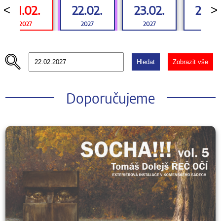
21.02.
22.02.
23.02.
24.0
<
>
2027
2027
2027
2027
Hledat
Zobrazit vše
Doporučujeme