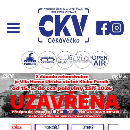
NEDĚLE
PONDĚLÍ
ÚTERÝ
STŘED