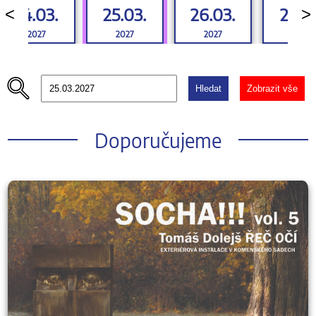
24.03.
25.03.
26.03.
27.03
<
>
2027
2027
2027
2027
Hledat
Zobrazit vše
Doporučujeme