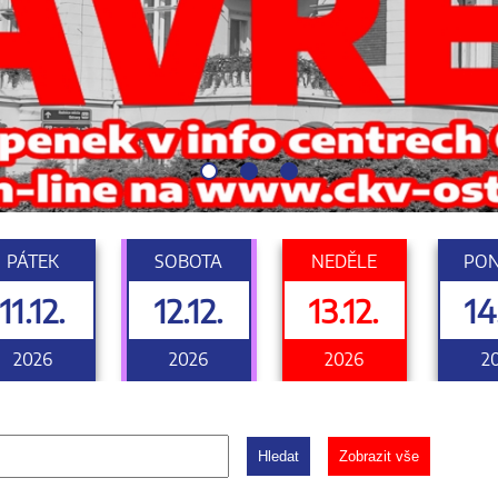
PÁTEK
SOBOTA
NEDĚLE
PON
11.12.
12.12.
13.12.
14
2026
2026
2026
2
Hledat
Zobrazit vše