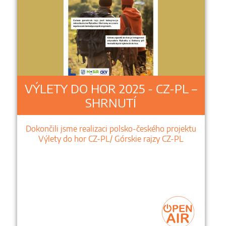
VÝLETY DO HOR 2025 - CZ-PL –
SHRNUTÍ
Dokončili jsme realizaci polsko-českého projektu
Výlety do hor CZ-PL/ Górskie rajzy CZ-PL