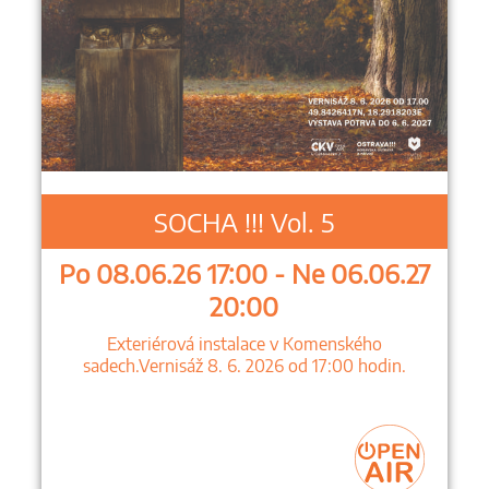
SOCHA !!! Vol. 5
Po 08.06.26 17:00 - Ne 06.06.27
20:00
Exteriérová instalace v Komenského
sadech.Vernisáž 8. 6. 2026 od 17:00 hodin.