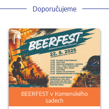
Doporučujeme
BEERFEST v Komenského
sadech