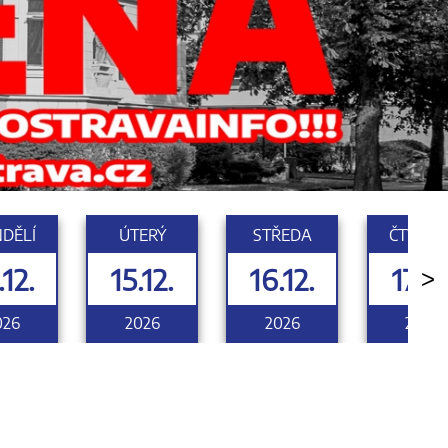
DĚLÍ
ÚTERÝ
STŘEDA
ČTVRTE
.12.
15.12.
16.12.
17.12
>
026
2026
2026
2026