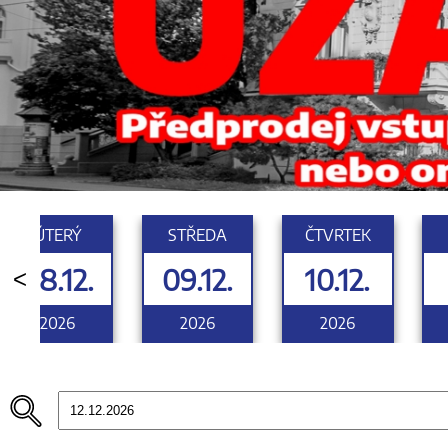
ÚTERÝ
STŘEDA
ČTVRTEK
08.12.
09.12.
10.12.
<
2026
2026
2026