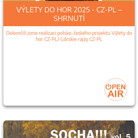
VÝLETY DO HOR 2025 - CZ-PL –
SHRNUTÍ
Dokončili jsme realizaci polsko-českého projektu Výlety do
hor CZ-PL/ Górskie rajzy CZ-PL