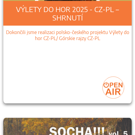
VÝLETY DO HOR 2025 - CZ-PL –
SHRNUTÍ
Dokončili jsme realizaci polsko-českého projektu Výlety do
hor CZ-PL/ Górskie rajzy CZ-PL