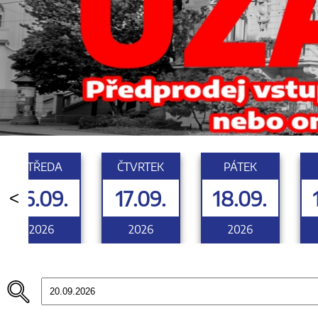
STŘEDA
ČTVRTEK
PÁTEK
16.09.
17.09.
18.09.
<
2026
2026
2026