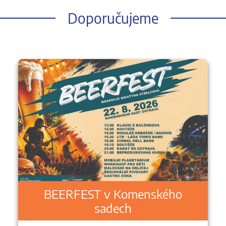
Doporučujeme
BEERFEST v Komenského
sadech