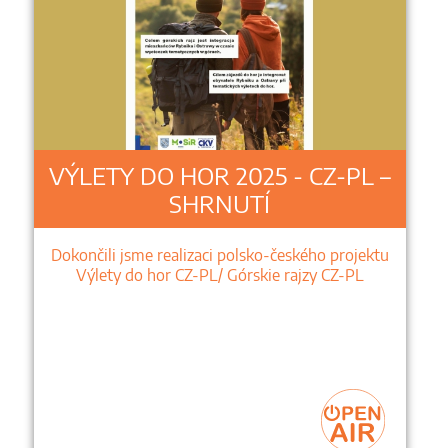
VÝLETY DO HOR 2025 - CZ-PL –
SHRNUTÍ
Dokončili jsme realizaci polsko-českého projektu
Výlety do hor CZ-PL/ Górskie rajzy CZ-PL