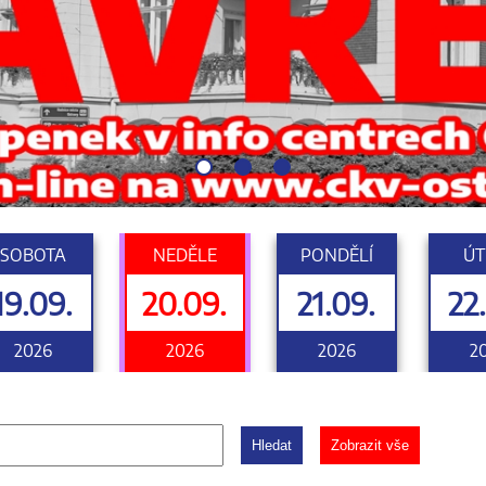
SOBOTA
NEDĚLE
PONDĚLÍ
ÚT
19.09.
20.09.
21.09.
22
2026
2026
2026
2
Hledat
Zobrazit vše