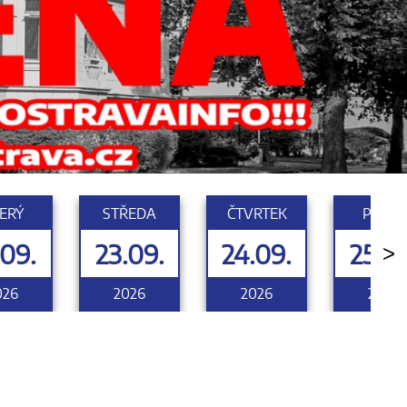
ERÝ
STŘEDA
ČTVRTEK
PÁTEK
.09.
23.09.
24.09.
25.09
>
026
2026
2026
2026