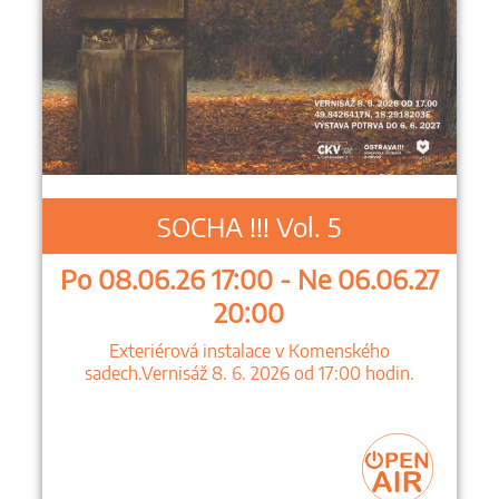
SOCHA !!! Vol. 5
Po 08.06.26 17:00 - Ne 06.06.27
20:00
Exteriérová instalace v Komenského
sadech.Vernisáž 8. 6. 2026 od 17:00 hodin.