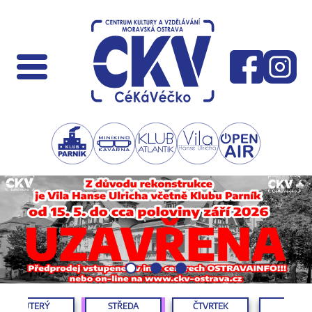
ÚTERÝ
STŘEDA
ČTVRTEK
PÁTEK