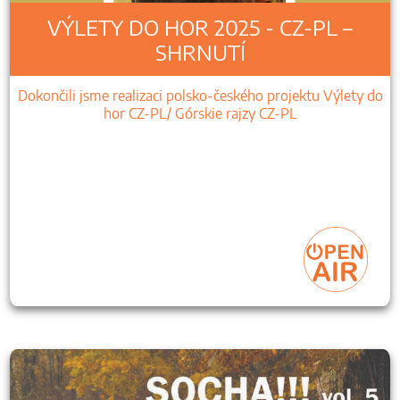
VÝLETY DO HOR 2025 - CZ-PL –
SHRNUTÍ
Dokončili jsme realizaci polsko-českého projektu Výlety do
hor CZ-PL/ Górskie rajzy CZ-PL