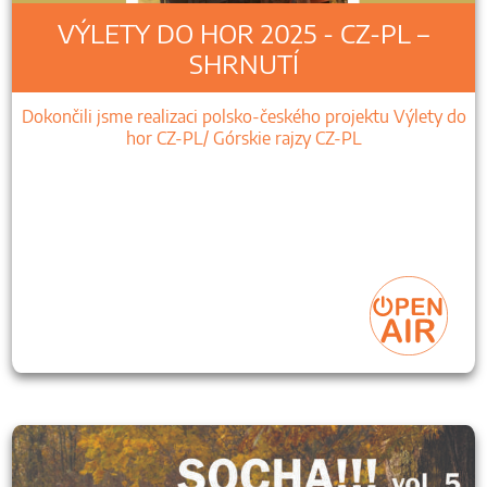
VÝLETY DO HOR 2025 - CZ-PL –
SHRNUTÍ
Dokončili jsme realizaci polsko-českého projektu Výlety do
hor CZ-PL/ Górskie rajzy CZ-PL