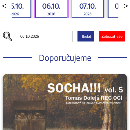
05.10.
06.10.
07.10.
08.1
<
>
2026
2026
2026
2026
Hledat
Zobrazit vše
Doporučujeme