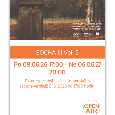
SOCHA !!! Vol. 5
Po 08.06.26 17:00 - Ne 06.06.27
20:00
Exteriérová instalace v Komenského
sadech.Vernisáž 8. 6. 2026 od 17:00 hodin.