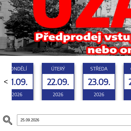
PONDĚLÍ
ÚTERÝ
STŘEDA
21.09.
22.09.
23.09.
<
2026
2026
2026