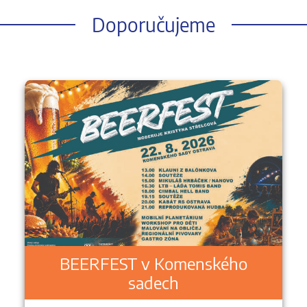
Doporučujeme
BEERFEST v Komenského
sadech