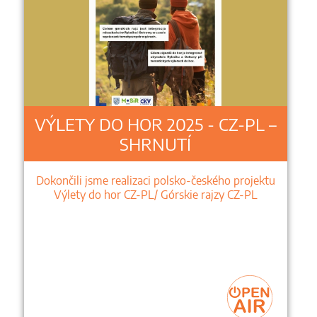
VÝLETY DO HOR 2025 - CZ-PL –
SHRNUTÍ
Dokončili jsme realizaci polsko-českého projektu
Výlety do hor CZ-PL/ Górskie rajzy CZ-PL