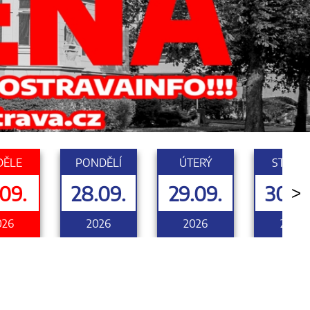
DĚLE
PONDĚLÍ
ÚTERÝ
STŘED
.09.
28.09.
29.09.
30.0
>
026
2026
2026
2026