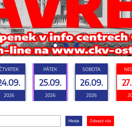
ČTVRTEK
PÁTEK
SOBOTA
NE
24.09.
25.09.
26.09.
27
2026
2026
2026
2
Hledat
Zobrazit vše