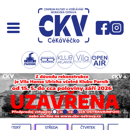
ÚTERÝ
STŘEDA
ČTVRTEK
PÁTEK