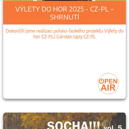
VÝLETY DO HOR 2025 - CZ-PL –
SHRNUTÍ
Dokončili jsme realizaci polsko-českého projektu Výlety do
hor CZ-PL/ Górskie rajzy CZ-PL