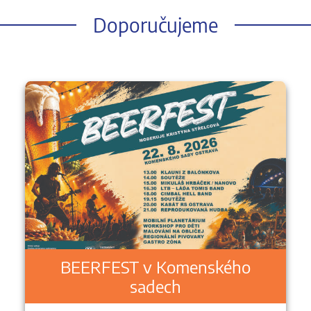
Doporučujeme
BEERFEST v Komenského
sadech