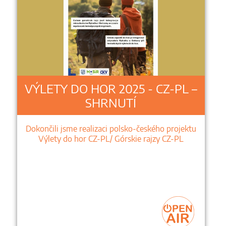
VÝLETY DO HOR 2025 - CZ-PL –
SHRNUTÍ
Dokončili jsme realizaci polsko-českého projektu
Výlety do hor CZ-PL/ Górskie rajzy CZ-PL