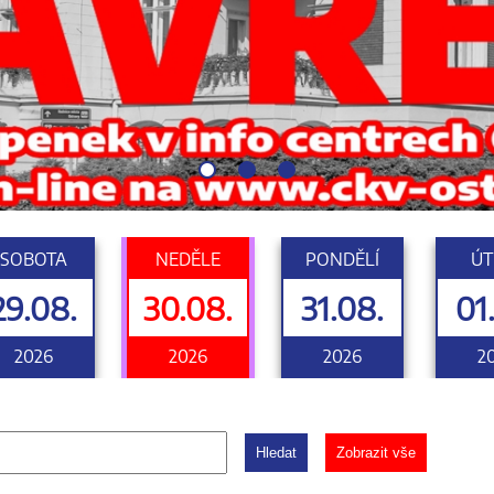
SOBOTA
NEDĚLE
PONDĚLÍ
ÚT
29.08.
30.08.
31.08.
01
2026
2026
2026
2
Hledat
Zobrazit vše