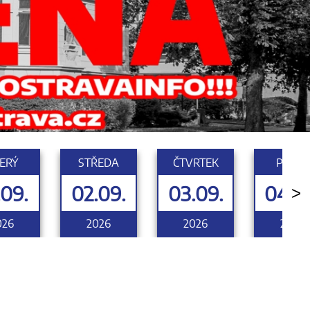
ERÝ
STŘEDA
ČTVRTEK
PÁTEK
.09.
02.09.
03.09.
04.0
>
026
2026
2026
2026