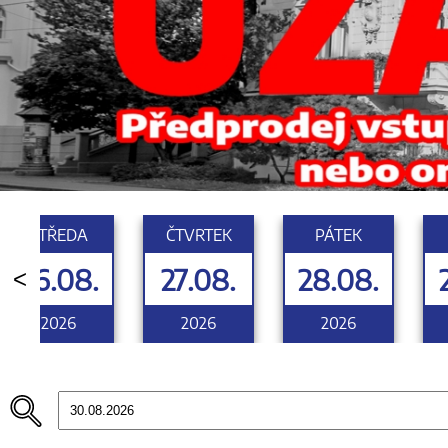
STŘEDA
ČTVRTEK
PÁTEK
26.08.
27.08.
28.08.
<
2026
2026
2026