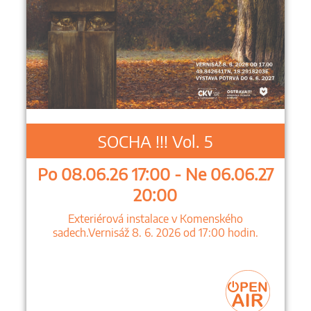
SOCHA !!! Vol. 5
Po 08.06.26 17:00 - Ne 06.06.27
20:00
Exteriérová instalace v Komenského
sadech.Vernisáž 8. 6. 2026 od 17:00 hodin.